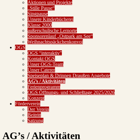
Aktionen und Projekte
„Stille Pause“
Singpause
Unsere Kinderbücherei
Klasse 2000
außerschulische Lernorte
Sponsorenlauf „Ostpark am See“
Weihnachtspäckchenkonvoi
OGS
OGS “interaktiv”
Kontakt OGS
Unser OGS-Team
Unser Caterer
Speiseplan & Drinnen Draußen Angebote
AG’s / Aktivitäten
Ferienprogramm
OGS Öffnungs- und Schließtage 2025/2026
Konzept
Förderverein
Der Verein
Beitritt
Satzung
AG’s / Aktivitäten