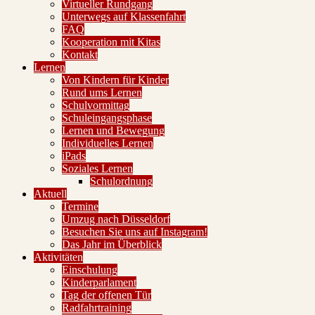
Virtueller Rundgang
Unterwegs auf Klassenfahrt
FAQ
Kooperation mit Kitas
Kontakt
Lernen
Von Kindern für Kinder
Rund ums Lernen
Schulvormittag
Schuleingangsphase
Lernen und Bewegung
Individuelles Lernen
iPads
Soziales Lernen
Schulordnung
Aktuell
Termine
Umzug nach Düsseldorf
Besuchen Sie uns auf Instagram!
Das Jahr im Überblick
Aktivitäten
Einschulung
Kinderparlament
Tag der offenen Tür
Radfahrtraining