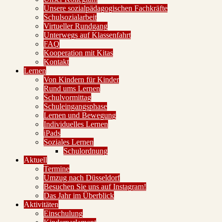
Unsere sozialpädagogischen Fachkräfte
Schulsozialarbeit
Virtueller Rundgang
Unterwegs auf Klassenfahrt
FAQ
Kooperation mit Kitas
Kontakt
Lernen
Von Kindern für Kinder
Rund ums Lernen
Schulvormittag
Schuleingangsphase
Lernen und Bewegung
Individuelles Lernen
iPads
Soziales Lernen
Schulordnung
Aktuell
Termine
Umzug nach Düsseldorf
Besuchen Sie uns auf Instagram!
Das Jahr im Überblick
Aktivitäten
Einschulung