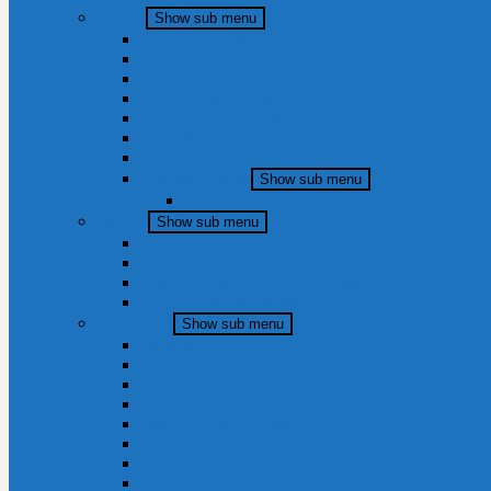
Lernen
Show sub menu
Von Kindern für Kinder
Rund ums Lernen
Schulvormittag
Schuleingangsphase
Lernen und Bewegung
Individuelles Lernen
iPads
Soziales Lernen
Show sub menu
Schulordnung
Aktuell
Show sub menu
Termine
Umzug nach Düsseldorf
Besuchen Sie uns auf Instagram!
Das Jahr im Überblick
Aktivitäten
Show sub menu
Einschulung
Kinderparlament
Tag der offenen Tür
Radfahrtraining
Aktionen und Projekte
„Stille Pause“
Singpause
Unsere Kinderbücherei