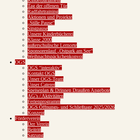
Kinderparlament
Tag der offenen Tür
Radfahrtraining
Aktionen und Projekte
„Stille Pause“
Singpause
Unsere Kinderbücherei
Klasse 2000
außerschulische Lernorte
Sponsorenlauf „Ostpark am See“
Weihnachtspäckchenkonvoi
OGS
OGS “interaktiv”
Kontakt OGS
Unser OGS-Team
Unser Caterer
Speiseplan & Drinnen Draußen Angebote
AG’s / Aktivitäten
Ferienprogramm
OGS Öffnungs- und Schließtage 2025/2026
Konzept
Förderverein
Der Verein
Beitritt
Satzung