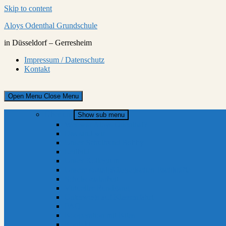
Skip to content
Aloys Odenthal Grundschule
in Düsseldorf – Gerresheim
Impressum / Datenschutz
Kontakt
Open Menu
Close Menu
Über uns
Show sub menu
Wer war Aloys Odenthal?
Das sind wir
Unser Schulhund Bobby
Leitbild
Unser Kollegium
Unsere sozialpädagogischen Fachkräfte
Schulsozialarbeit
Virtueller Rundgang
Unterwegs auf Klassenfahrt
FAQ
Kooperation mit Kitas
Kontakt