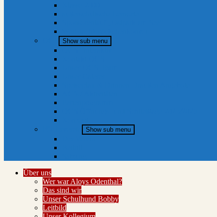
Klasse 2000
außerschulische Lernorte
Sponsorenlauf „Ostpark am See“
Weihnachtspäckchenkonvoi
OGS
Show sub menu
OGS “interaktiv”
Kontakt OGS
Unser OGS-Team
Unser Caterer
Speiseplan & Drinnen Draußen Angebote
AG’s / Aktivitäten
Ferienprogramm
OGS Öffnungs- und Schließtage 2025/2026
Konzept
Förderverein
Show sub menu
Der Verein
Beitritt
Satzung
Über uns
Wer war Aloys Odenthal?
Das sind wir
Unser Schulhund Bobby
Leitbild
Unser Kollegium