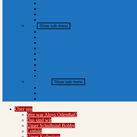
Klasse 2000
außerschulische Lernorte
Sponsorenlauf „Ostpark am See“
Weihnachtspäckchenkonvoi
OGS
Show sub menu
OGS “interaktiv”
Kontakt OGS
Unser OGS-Team
Unser Caterer
Speiseplan & Drinnen Draußen Angebote
AG’s / Aktivitäten
Ferienprogramm
OGS Öffnungs- und Schließtage 2025/2026
Konzept
Förderverein
Show sub menu
Der Verein
Beitritt
Satzung
Über uns
Wer war Aloys Odenthal?
Das sind wir
Unser Schulhund Bobby
Leitbild
Unser Kollegium