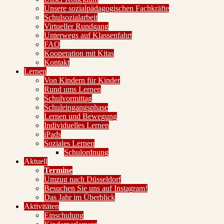
Unsere sozialpädagogischen Fachkräfte
Schulsozialarbeit
Virtueller Rundgang
Unterwegs auf Klassenfahrt
FAQ
Kooperation mit Kitas
Kontakt
Lernen
Von Kindern für Kinder
Rund ums Lernen
Schulvormittag
Schuleingangsphase
Lernen und Bewegung
Individuelles Lernen
iPads
Soziales Lernen
Schulordnung
Aktuell
Termine
Umzug nach Düsseldorf
Besuchen Sie uns auf Instagram!
Das Jahr im Überblick
Aktivitäten
Einschulung