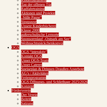
Kinderparlament
Tag der offenen Tür
Radfahrtraining
Aktionen und Projekte
„Stille Pause“
Singpause
Unsere Kinderbücherei
Klasse 2000
außerschulische Lernorte
Sponsorenlauf „Ostpark am See“
Weihnachtspäckchenkonvoi
OGS
OGS “interaktiv”
Kontakt OGS
Unser OGS-Team
Unser Caterer
Speiseplan & Drinnen Draußen Angebote
AG’s / Aktivitäten
Ferienprogramm
OGS Öffnungs- und Schließtage 2025/2026
Konzept
Förderverein
Der Verein
Beitritt
Satzung