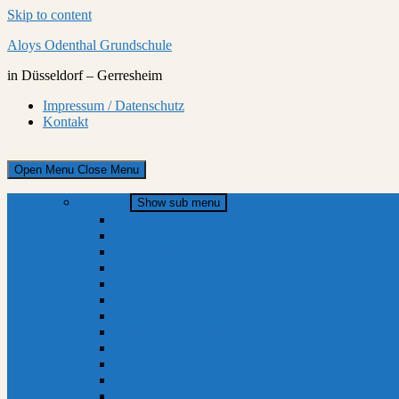
Skip to content
Aloys Odenthal Grundschule
in Düsseldorf – Gerresheim
Impressum / Datenschutz
Kontakt
Open Menu
Close Menu
Über uns
Show sub menu
Wer war Aloys Odenthal?
Das sind wir
Unser Schulhund Bobby
Leitbild
Unser Kollegium
Unsere sozialpädagogischen Fachkräfte
Schulsozialarbeit
Virtueller Rundgang
Unterwegs auf Klassenfahrt
FAQ
Kooperation mit Kitas
Kontakt