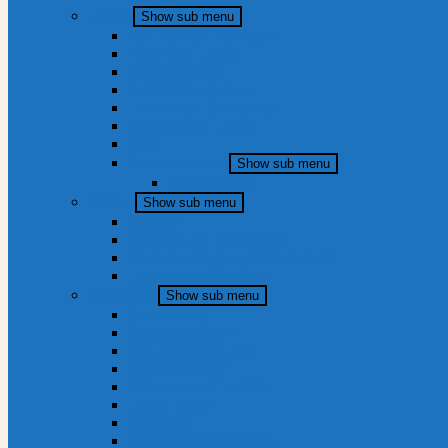
Lernen
Show sub menu
Von Kindern für Kinder
Rund ums Lernen
Schulvormittag
Schuleingangsphase
Lernen und Bewegung
Individuelles Lernen
iPads
Soziales Lernen
Show sub menu
Schulordnung
Aktuell
Show sub menu
Termine
Umzug nach Düsseldorf
Besuchen Sie uns auf Instagram!
Das Jahr im Überblick
Aktivitäten
Show sub menu
Einschulung
Kinderparlament
Tag der offenen Tür
Radfahrtraining
Aktionen und Projekte
„Stille Pause“
Singpause
Unsere Kinderbücherei