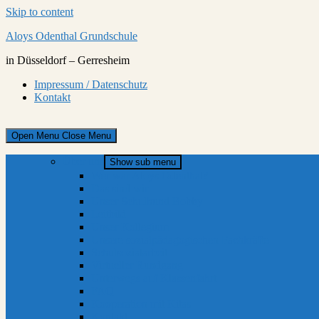
Skip to content
Aloys Odenthal Grundschule
in Düsseldorf – Gerresheim
Impressum / Datenschutz
Kontakt
Open Menu
Close Menu
Über uns
Show sub menu
Wer war Aloys Odenthal?
Das sind wir
Unser Schulhund Bobby
Leitbild
Unser Kollegium
Unsere sozialpädagogischen Fachkräfte
Schulsozialarbeit
Virtueller Rundgang
Unterwegs auf Klassenfahrt
FAQ
Kooperation mit Kitas
Kontakt