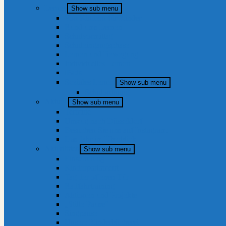
Lernen
Show sub menu
Von Kindern für Kinder
Rund ums Lernen
Schulvormittag
Schuleingangsphase
Lernen und Bewegung
Individuelles Lernen
iPads
Soziales Lernen
Show sub menu
Schulordnung
Aktuell
Show sub menu
Termine
Umzug nach Düsseldorf
Besuchen Sie uns auf Instagram!
Das Jahr im Überblick
Aktivitäten
Show sub menu
Einschulung
Kinderparlament
Tag der offenen Tür
Radfahrtraining
Aktionen und Projekte
„Stille Pause“
Singpause
Unsere Kinderbücherei