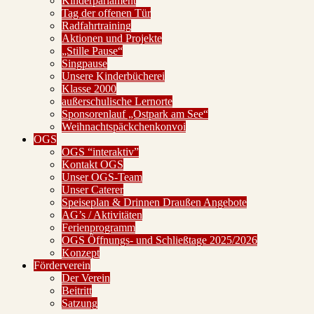
Kinderparlament
Tag der offenen Tür
Radfahrtraining
Aktionen und Projekte
„Stille Pause“
Singpause
Unsere Kinderbücherei
Klasse 2000
außerschulische Lernorte
Sponsorenlauf „Ostpark am See“
Weihnachtspäckchenkonvoi
OGS
OGS “interaktiv”
Kontakt OGS
Unser OGS-Team
Unser Caterer
Speiseplan & Drinnen Draußen Angebote
AG’s / Aktivitäten
Ferienprogramm
OGS Öffnungs- und Schließtage 2025/2026
Konzept
Förderverein
Der Verein
Beitritt
Satzung