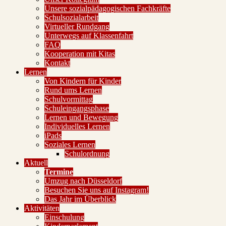
Unsere sozialpädagogischen Fachkräfte
Schulsozialarbeit
Virtueller Rundgang
Unterwegs auf Klassenfahrt
FAQ
Kooperation mit Kitas
Kontakt
Lernen
Von Kindern für Kinder
Rund ums Lernen
Schulvormittag
Schuleingangsphase
Lernen und Bewegung
Individuelles Lernen
iPads
Soziales Lernen
Schulordnung
Aktuell
Termine
Umzug nach Düsseldorf
Besuchen Sie uns auf Instagram!
Das Jahr im Überblick
Aktivitäten
Einschulung