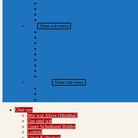
Klasse 2000
außerschulische Lernorte
Sponsorenlauf „Ostpark am See“
Weihnachtspäckchenkonvoi
OGS
Show sub menu
OGS “interaktiv”
Kontakt OGS
Unser OGS-Team
Unser Caterer
Speiseplan & Drinnen Draußen Angebote
AG’s / Aktivitäten
Ferienprogramm
OGS Öffnungs- und Schließtage 2025/2026
Konzept
Förderverein
Show sub menu
Der Verein
Beitritt
Satzung
Über uns
Wer war Aloys Odenthal?
Das sind wir
Unser Schulhund Bobby
Leitbild
Unser Kollegium